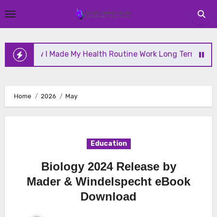
Skip
to
content
w I Made My Health Routine Work Long Term
Why H
Home
2026
May
Education
Biology 2024 Release by
Mader & Windelspecht eBook
Download