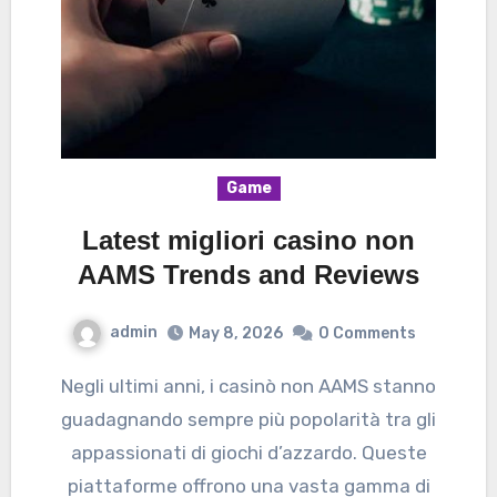
Game
Latest migliori casino non
AAMS Trends and Reviews
admin
May 8, 2026
0 Comments
Negli ultimi anni, i casinò non AAMS stanno
guadagnando sempre più popolarità tra gli
appassionati di giochi d’azzardo. Queste
piattaforme offrono una vasta gamma di