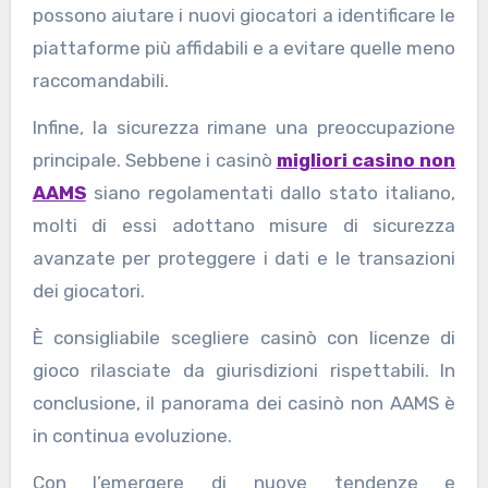
possono aiutare i nuovi giocatori a identificare le
piattaforme più affidabili e a evitare quelle meno
raccomandabili.
Infine, la sicurezza rimane una preoccupazione
principale. Sebbene i casinò
migliori casino non
AAMS
siano regolamentati dallo stato italiano,
molti di essi adottano misure di sicurezza
avanzate per proteggere i dati e le transazioni
dei giocatori.
È consigliabile scegliere casinò con licenze di
gioco rilasciate da giurisdizioni rispettabili. In
conclusione, il panorama dei casinò non AAMS è
in continua evoluzione.
Con l’emergere di nuove tendenze e