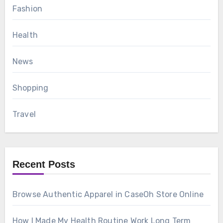
Fashion
Health
News
Shopping
Travel
Recent Posts
Browse Authentic Apparel in CaseOh Store Online
How I Made My Health Routine Work Long Term