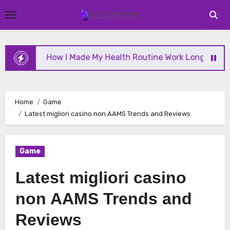
Skip
to
content
How I Made My Health Routine Work Long Term
Home
Game
Latest migliori casino non AAMS Trends and Reviews
Game
Latest migliori casino
non AAMS Trends and
Reviews