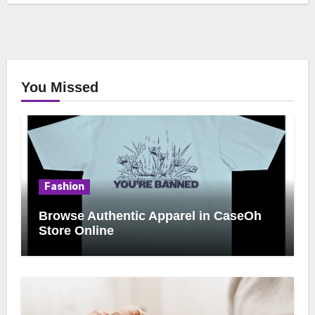
You Missed
Fashion
Browse Authentic Apparel in CaseOh
Store Online