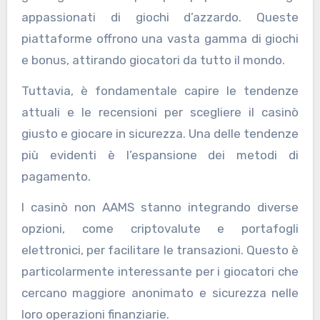
appassionati di giochi d’azzardo. Queste
piattaforme offrono una vasta gamma di giochi
e bonus, attirando giocatori da tutto il mondo.
Tuttavia, è fondamentale capire le tendenze
attuali e le recensioni per scegliere il casinò
giusto e giocare in sicurezza. Una delle tendenze
più evidenti è l’espansione dei metodi di
pagamento.
I casinò non AAMS stanno integrando diverse
opzioni, come criptovalute e portafogli
elettronici, per facilitare le transazioni. Questo è
particolarmente interessante per i giocatori che
cercano maggiore anonimato e sicurezza nelle
loro operazioni finanziarie.