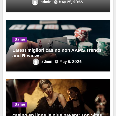
admin
May 25, 2026
Game
Latest migliori casino non AAMS Trends
and Reviews
admin
May 8, 2026
Game
casino en ligne le plus payant: Top Sites